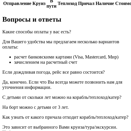
В
Отправление
Круиз
Теплоход
Причал
Наличие
Стоимо
пути
Вопросы и ответы
Какие способы оплаты у вас есть?
Для Вашего удобства мы предлагаем несколько вариантов
оплаты:
расчет банковскими картами (Visa, Mastercard, Мир)
зачислением на расчетный счет
Если дождливая погода, рейс все равно состоится?
Да, конечно. Если что Вы всегда можете позвонить нам для
уточнения информации.
С детьми от скольки лет можно на корабль/теплоход/катер?
На борт можно с детьми от 3 лет.
Как узнать от какого причала отходит корабль/теплоход/катер?
Это зависит от выбранного Вами круиза/тура/экскурсии.